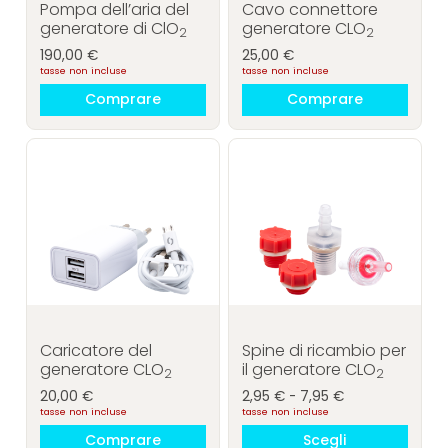
ES
EN
DE
FR
PT
Pompa dell’aria del
Cavo connettore
NUOVO
generatore di ClO
generatore CLO
2
2
190,00
€
25,00
€
tasse non incluse
tasse non incluse
Comprare Biotrohn®
Comprare Plasmatrohn®
Comprare
Comprare
Scopri Biotrohn®
Scopri Plasmatrohn®
Questo
prodotto
Accessori Biotrohn®
Accessori Plasmatrohn®
ha
più
varianti.
®
Le
opzioni
possono
Caricatore del
Spine di ricambio per
essere
generatore CLO
il generatore CLO
2
2
scelte
Fascia
20,00
€
2,95
€
-
7,95
€
nella
tasse non incluse
tasse non incluse
di
pagina
prezzo:
Comprare
Scegli