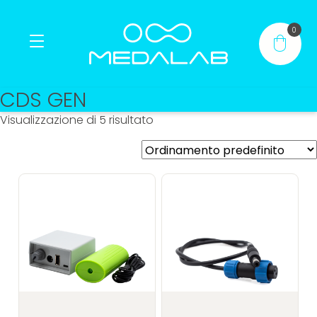
0
CDS GEN
Casa
Visualizzazione di 5 risultato
Prodotti
®
®
Contatto
Il mio account
IT