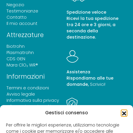
Negozio
Testimonianze
Spedizione veloce
Contatto
Ricevi la tua spedizione
Il mio account
tra 24 ore e 3 giorni, a
Tutti i prodotti
seconda della
Attrezzature
destinazione.
Biotrohn
Plasmatrohn
CDS GEN
Mara ClO₂ WR®
Assistenza
Informazioni
Rispondiamo alle tue
domande,
Scrivici!
Termini e condizioni
Avviso legale
Informativa sulla privacy
Informativa sui cookie
Gestisci consenso
Dichiarazione di
accessibilità
Pagamento sicuro
Per offrire le migliori esperienze, utilizziamo tecnologie
Paga in modo sicuro e
come i cookie per memorizzare e/o accedere alle
criptato.