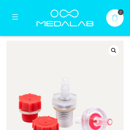
0
Casa
Prodotti
®
®
Contatto
Il mio account
IT