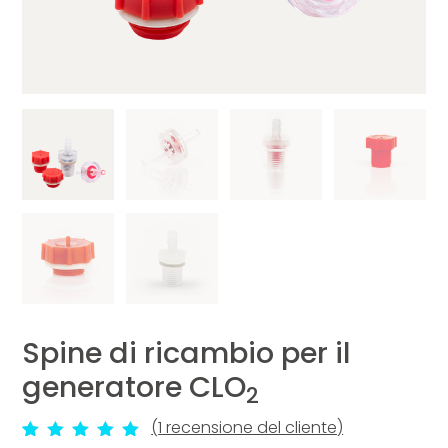
ES
EN
DE
FR
PT
NUOVO
Comprare Biotrohn®
Comprare Plasmatrohn®
Scopri Biotrohn®
Scopri Plasmatrohn®
Accessori Biotrohn®
Accessori Plasmatrohn®
®
Spine di ricambio per il
generatore CLO
2
(
1
recensione del cliente)