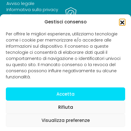
Avviso legale
Informativa sulla privacy
Informativa sui cookie
Gestisci consenso
Dichiarazione di
accessibilità
Pagamento sicuro
Per offrire le migliori esperienze, utilizziamo tecnologie
Paga in modo sicuro e
come i cookie per memorizzare e/o accedere alle
criptato.
informazioni sul dispositivo. Il consenso a queste
tecnologie ci consentirà di elaborare dati quali il
comportamento di navigazione o identificatori univoci
su questo sito. Il mancato consenso o la revoca del
consenso possono influire negativamente su alcune
funzionalità.
Accetta
Tutti i diritti riservati -
Rifiuta
Finanziato dall'Unione
Distribuciones
europea –
Samvete S.L 2025
NextGenerationEU
Visualizza preferenze
Ragione sociale: C/ Princesa 31 2º-3,