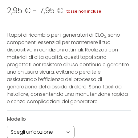
Valutato
3
5.00
su
5 su base di
Fascia
2,95
€
-
7,95
€
recensioni
tasse non incluse
di
Comprare CDS GEN®
Comprare Mara®
prezzo:
I tappi di ricambio per i generatori di CLO
sono
2
componenti essenziali per mantenere il tuo
da
Scopri CDS GEN®
Accessori Mara®
dispositivo in condizioni ottimali. Realizzati con
2,95 €
materiali di alta qualità, questi tappi sono
Accessori CDS GEN®
progettati per resistere all’uso continuo e garantire
a
una chiusura sicura, evitando perdite e
7,95 €
assicurando l’efficienza del processo di
®
generazione del diossido di cloro. Sono facili da
installare, consentendo una manutenzione rapida
e senza complicazioni del generatore.
Modello