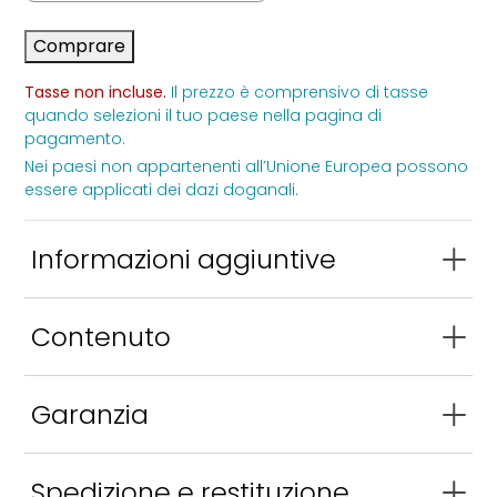
Comprare
Tutti i prodotti
Tasse non incluse.
Il prezzo è comprensivo di tasse
quando selezioni il tuo paese nella pagina di
pagamento.
Nei paesi non appartenenti all’Unione Europea possono
essere applicati dei dazi doganali.
Informazioni aggiuntive
Peso
0,05 kg
Contenuto
Dimensioni
4 × 17 × 2 cm
Tappi di ricambio per i generatori di biossido di
marca
CDS GEN
Garanzia
cloro.
Modello 1, Modello 2, Modello 3,
Garanzia del produttore: copertura ufficiale per
Modelo
Modello 4, Modello 5
Spedizione e restituzione
garantire la qualità del prodotto.