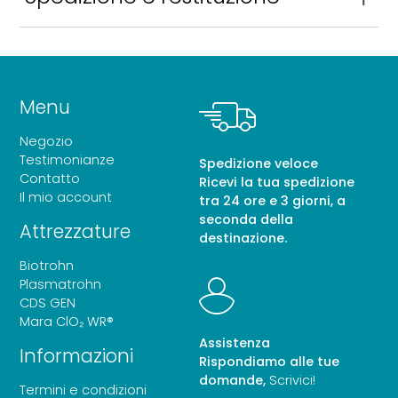
Spediamo in tutto il mondo. Tutti i resi devono
essere conformi alla nostra politica sui resi.
Accettiamo resi entro 14 giorni dalla data di
ricevimento del prodotto, a condizione che il
Menu
prodotto sia in condizioni originali e che contenga
Negozio
tutti gli accessori. Contatta il nostro servizio clienti
Testimonianze
Spedizione veloce
per maggiori dettagli.
Contatto
Ricevi la tua spedizione
Il mio account
tra 24 ore e 3 giorni, a
seconda della
Attrezzature
destinazione.
Biotrohn
Plasmatrohn
CDS GEN
Mara ClO₂ WR®
Assistenza
Informazioni
Rispondiamo alle tue
domande,
Scrivici!
Termini e condizioni